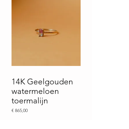
14K Geelgouden
watermeloen
toermalijn
Price
€ 865,00
Ringsize
*